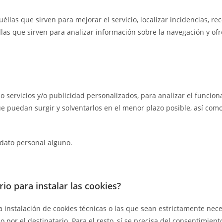
llas que sirven para mejorar el servicio, localizar incidencias, rec
llas que sirven para analizar información sobre la navegación y ofr
rio servicios y/o publicidad personalizados, para analizar el funci
e puedan surgir y solventarlos en el menor plazo posible, así como 
dato personal alguno.
io para instalar las cookies?
a instalación de cookies técnicas o las que sean estrictamente nece
por el destinatario. Para el resto, sí se precisa del consentimient