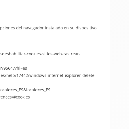
opciones del navegador instalado en su dispositivo.
y-deshabilitar-cookies-sitios-web-rastrear-
r/95647?hl=es
-es/help/17442/windows-internet-explorer-delete-
locale=es_ES&locale=es_ES
rences/#cookies