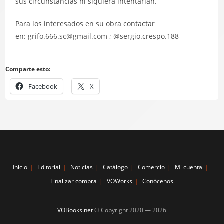
sus circunstancias ni siquiera intentarían.
Para los interesados en su obra contactar
en:
grifo.666.sc@gmail.com
; @sergio.crespo.188
Comparte esto:
Facebook
X
Inicio
Editorial
Noticias
Catálogo
Comercio
Mi cuenta
Finalizar compra
VOWorks
Conócenos
VOBooks.net
© Copyright 2020 —
2026