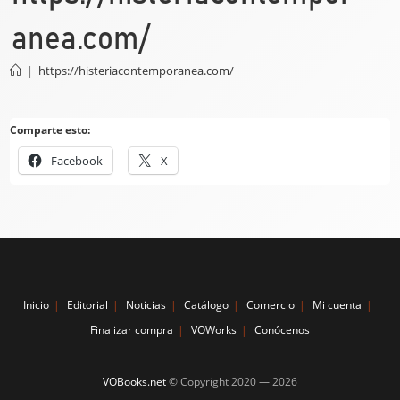
anea.com/
|
https://histeriacontemporanea.com/
Comparte esto:
Facebook
X
Inicio
Editorial
Noticias
Catálogo
Comercio
Mi cuenta
Finalizar compra
VOWorks
Conócenos
VOBooks.net
© Copyright 2020 —
2026